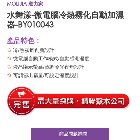
MOLIJIA 魔力家
水舞漾-微電腦冷熱霧化自動加濕
器-BY010043
產品特色：
✩
冷/熱霧氣創新設計
✩
微電腦自動工作模式/自動感測溼度
✩
液晶顯示螢幕/藍調冷光夜燈設計
✩
可調節出霧量/可設定溼度設計
商品問題詢問