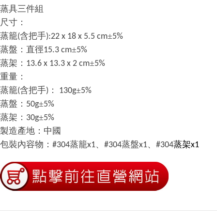
蒸具三件組
尺寸：
蒸籠
含把手
±
(
):22 x 18 x 5.5 cm
5%
蒸盤：直徑
±
15.3 cm
5%
蒸架：
±
13.6 x 13.3 x 2 cm
5%
重量：
蒸籠
含把手
：
±
(
)
130g
5%
蒸盤：
±
50g
5%
蒸架：
±
30g
5%
製造產地：中國
包裝內容物：
蒸籠
、
蒸盤
、
蒸架
#304
x1
#304
x1
#304
x1