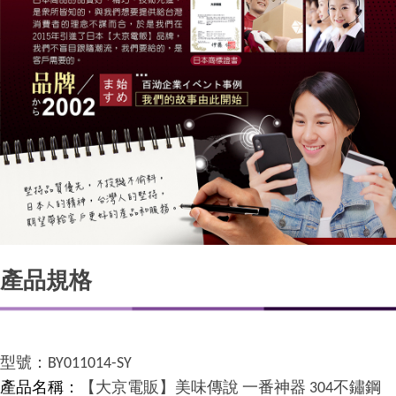
產品規格
型號：
BY011014-SY
產品名稱：
【大京電販】美味傳說
一番神器
不鏽鋼
304