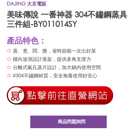
DAJING 大京電販
美味傳說 一番神器 304不鏽鋼蒸具
三件組-BY011014SY
產品特色：
✩
蒸、煮、悶、燉，省時節能一次出好菜
✩
橫向波浪設計蒸架，提供多角支撐力
✩
分離式氣孔蒸片設計，加大鍋內使用空間
✩
#304不鏽鋼材質，安全無毒使用好安心
商品問題詢問