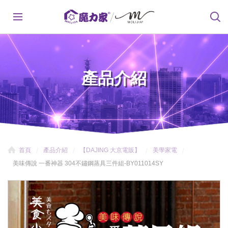
產品介紹
首頁
產品介紹
【DAJING 大京電販】
美學家電
美味傳說 一番神器 304不鏽鋼蒸具三件組-BY011014SY