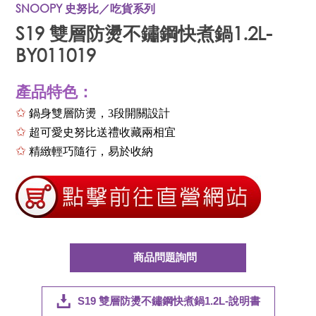
SNOOPY 史努比／吃貨系列
S19 雙層防燙不鏽鋼快煮鍋1.2L-
BY011019
產品特色：
✩
鍋身雙層防燙，
3
段開關設計
✩
超可愛史努比送禮收藏兩相宜
✩
精緻輕巧隨行，易於收納
商品問題詢問
S19 雙層防燙不鏽鋼快煮鍋1.2L-說明書