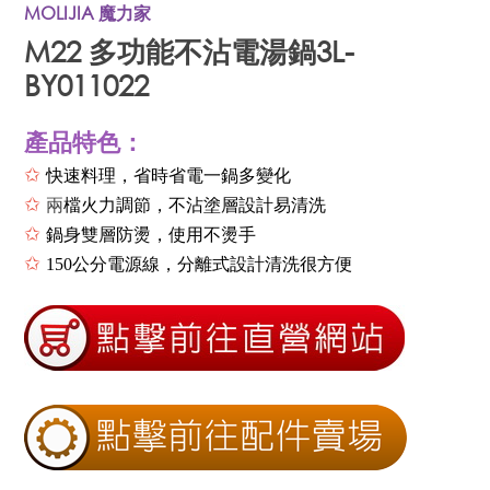
MOLIJIA 魔力家
M22 多功能不沾電湯鍋3L-
BY011022
產品特色：
✩
快速料理，省時省電一鍋多變化
✩
兩
檔火力調節，不沾塗層設計易清洗
✩
鍋身雙層防燙，使用不燙手
✩
150
公分電源線，分離式設計清洗很方便