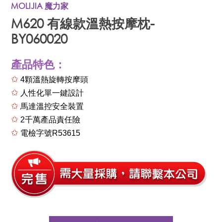
MOLIJIA 魔力家
M620 有線款溫熱按摩枕-
BY060020
產品特色：
✩
4顆溫熱旋轉按摩頭
✩
人性化單一鍵設計
✩
馬達溫控安全裝置
✩
2千萬產品責任險
✩
電檢字號R53615