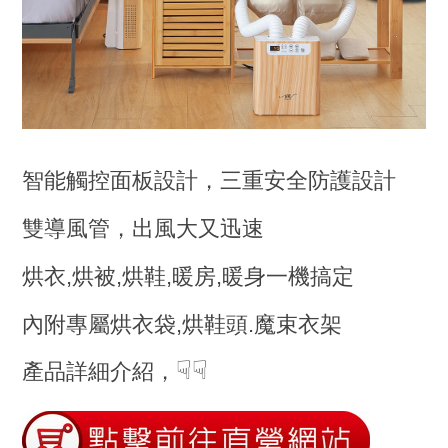
智能觸控面板設計，三重安全防護設計
雙導風管，出風大又迅速
烘衣,烘被,烘鞋,暖房,暖身一機搞定
內附專屬烘衣袋,烘鞋頭.魔束衣架
☟☟
產品詳細介紹，