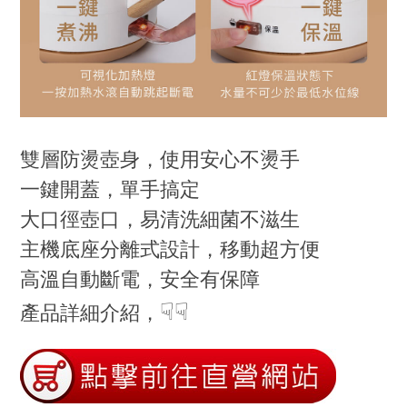
雙層防燙壺身，使用安心不燙手
一鍵開蓋，單手搞定
大口徑壺口，易清洗細菌不滋生
主機底座分離式設計，移動超方便
高溫自動斷電，安全有保障
☟☟
產品詳細介紹，