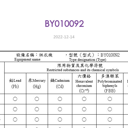
BY010092
2022-12-14