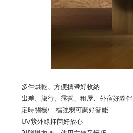
多件烘乾、方便攜帶好收納
出差、旅行、露營、租屋、外宿好夥伴
定時關機/二檔強弱可調好智能
UV紫外線抑菌好放心