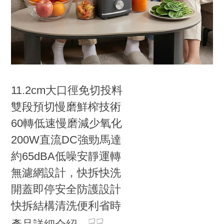
11.2cm大口徑免切投料
雙段預切慢磨鮮榨技術
60轉低速慢磨減少氧化
200W直流DC強勁馬達
約65dBA低噪安靜運轉
無濾網設計，快拆快洗
開蓋即停安全防護設計
快拆結構清洗便利省時
☟☟