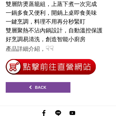
雙層防燙蒸籠組，上蒸下煮一次完成
一鍋多食又便利，開鍋上桌即食美味
一鍵烹調，料理不用再分秒緊盯
雙層聚熱不沾內鍋設計，自動溫控保護
好烹調易清洗，創造智能小廚房
☟☟
產品詳細介紹
，
BACK