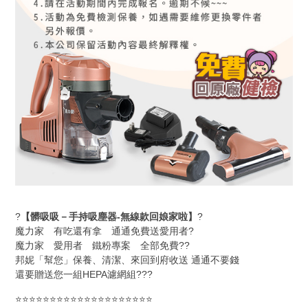
?
【髒吸吸－手持吸塵器-無線款回娘家啦】
?
魔力家 有吃還有拿 通通免費送愛用者?
魔力家 愛用者 鐵粉專案 全部免費??
邦妮「幫您」保養、清潔、來回到府收送 通通不要錢
還要贈送您一組HEPA濾網組???
⭐⭐⭐⭐⭐⭐⭐⭐⭐⭐⭐⭐⭐⭐⭐⭐⭐⭐⭐⭐