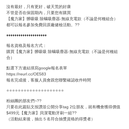
沒有最好，只有更好，破天荒的好康
不管是否在保固期內，只要您有購買
【魔力家】髒吸吸 除螨吸塵器-無線充電款（不論是何種組合）
都可以報名參加免費回原廠健檢活動。??
♦♦♦♦♦♦♦♦♦♦♦♦♦♦♦♦♦♦♦♦
報名資格及報名方式：
購買【魔力家】髒吸吸 除螨吸塵器-無線充電款（不論是何種組
合）
點選下方連結填寫google報名表單
https://reurl.cc/OE583
報名完成後，客服人員會跟您聯繫確認收件時間
⭐⭐⭐⭐⭐⭐⭐⭐⭐⭐⭐⭐⭐⭐⭐⭐⭐⭐⭐⭐
粉絲團的朋友們~??
只要在此篇貼文按讚並公開分享tag 2位朋友，就有機會獲得價值
$499元【魔力家】貝潔電動牙刷一組??
（活動結束後，抽出５名符合抽獎資格的得獎者）