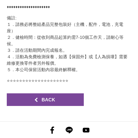
♦♦♦♦♦♦♦♦♦♦♦♦♦♦♦♦♦♦♦♦
備註:
１．請務必將整組產品完整包裝好（主機，配件，電池，充電
座）
２．健檢時間：從收到商品起算約需7-10個工作天，請耐心等
候。
３．請在活動期間內完成報名。
４．活動為免費檢測保養，如遇【保固外】或【人為損壞】需要
維修更換零件者另外報價。
５．本公司保留活動內容最終解釋權。
⭐⭐⭐⭐⭐⭐⭐⭐⭐⭐⭐⭐⭐⭐⭐⭐⭐⭐⭐⭐
BACK