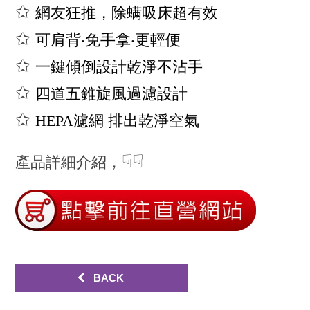
✩
網友狂推，除螨吸床超有效
✩
可肩背‧免手拿‧更輕便
✩
一鍵傾倒設計乾淨不沾手
✩
四道五錐旋風過濾設計
✩
HEPA
濾網
排出乾淨空氣
☟☟
產品詳細介紹，
BACK