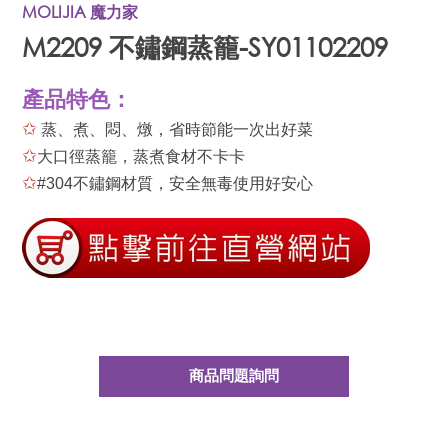
MOLIJIA 魔力家
M2209 不鏽鋼蒸籠-SY01102209
產品特色：
✩
蒸、煮、悶、燉，省時節能一次出好菜
✩
大口徑蒸籠，蒸煮食材不卡卡
✩
#304不鏽鋼材質，安全無毒使用好安心
商品問題詢問